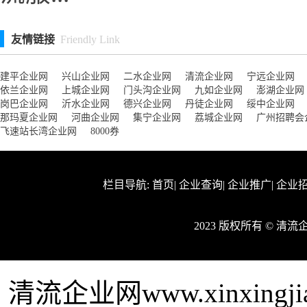
友情链接
Friendly Link
建平企业网
兴山企业网
二水企业网
清流企业网
宁远企业网
依兰企业网
上城企业网
门头沟企业网
九如企业网
澎湖企业网
岗巴企业网
沂水企业网
德兴企业网
丹徒企业网
绥中企业网
那玛夏企业网
河曲企业网
集宁企业网
荔城企业网
广州招聘会
飞速站长湾企业网
8000券
栏目导航:
首页
|
企业查询
|
企业推广
|
企业
2023 版权所有 © 清
清流企业网www.xinxing